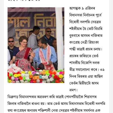
আগন্তুক ৯ এপ্ৰিলৰ
বিধানসভা নিৰ্বাচনৰ পূৰ্বে
বিৰোধী দলপতি দেৱব্ৰত
শইকীয়াৰ হৈ ভোট বিচাৰি
বুধবাৰে অসমৰ নাজিৰাত
কংগ্ৰেছ নেত্ৰী প্ৰিয়ংকা
গান্ধী ভাদ্ৰাই প্ৰচাৰ চলায়।
প্ৰচাৰৰ জৰিয়তে তেওঁ
শাসকীয় বিজেপি দলক
তীব্ৰ সমালোচনা কৰে। ৩৯
দিনৰ ভিতৰত এয়া আছিল
তেওঁৰ দ্বিতীয়টো অসম
ভ্ৰমণ।
ডিব্ৰুগড় বিমানবন্দৰত অৱতৰণ কৰি ভাদ্ৰাই পোনপটীয়াকৈ শিৱসাগৰ
জিলাৰ নাজিৰালৈ ৰাওনা হয়। তাত তেওঁ অসম বিধানসভাৰ বিৰোধী দলপতি
তথা কংগ্ৰেছৰ অন্যতম শক্তিশালী নেতা দেৱব্ৰত শইকীয়াৰ সমৰ্থনত এক