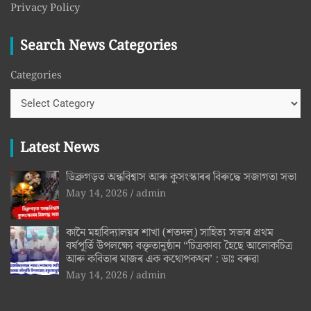
Privacy Policy
Search News Categories
Categories
Latest News
ডিব্ৰুগড়ত‌ অন্ধবিশ্বাস আৰু কুসংস্কাৰৰ বিৰুদ্ধে সজাগতা সভা
May 14, 2026
admin
কানৈ মহাবিদ্যালয়ৰ শাখা (শতদল) সাহিত্য সভাৰ প্ৰথম
বৰ্ষপূর্তি উপলক্ষ্যে বক্তৃতানুষ্ঠান “চিত্রকাব্য হৈছে আলোকচিত্ৰ
আৰু কবিতাৰ মাজৰ এক কথোপকথন’ : ডাঃ বৰুৱা
May 14, 2026
admin