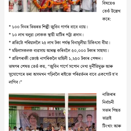
বিষয়েও
তেওঁ উল্লেখ
কৰে:
* ১০০ দিনৰ ভিতৰত শিল্পী জুবিন গাৰ্গৰ বাবে ন্যায়।
* ১০ লাখ থলুৱা লোকক স্থায়ী মাটিৰ পট্টা প্ৰদান।
* প্ৰতিটো পৰিয়াললৈ ২৫ লাখ টকা পৰ্যন্ত বিনামূলীয়া চিকিৎসা বীমা।
* মহিলাসকলক ব্যৱসায় আৰম্ভ কৰিবলৈ ৫০,০০০ টকাৰ সাহায্য।
* প্ৰতিগৰাকী জ্যেষ্ঠ নাগৰিকলৈ মাহিলী ১,২৫০ টকাৰ পেন্সন।
ভাষণৰ শেষত তেওঁ কয়, “জুবিন গাৰ্গে সপোন দেখা দুৰ্নীতিমুক্ত আৰু
সুযোগেৰে ভৰা অসমখন গঢ়িবলৈ ৰাইজে পৰিৱৰ্তনৰ বাবে একগোট হ’ব
লাগিব।”
নাজিৰাৰ
নিৰ্বাচনী
সভাৰ পিছত
ভাদ্ৰাই
টিংখাং আৰু