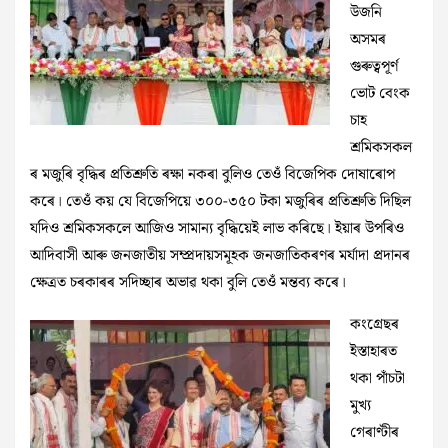
উজনি
অসমৰ
গুৰুত্বপূৰ্ণ
ভোট বেংক
চাহ
শ্ৰমিকসকল
ৰ মজুৰি বৃদ্ধিৰ প্ৰতিশ্ৰুতি ৰক্ষা নকৰা বুলিও তেওঁ বিজেপিক দোষাৰোপ
কৰে। তেওঁ কয় যে বিজেপিয়ে ৩০০-৩৫০ টকা মজুৰিৰ প্ৰতিশ্ৰুতি দিছিল
যদিও শ্ৰমিকসকলে আজিও সামান্য বৃদ্ধিয়েই লাভ কৰিছে। ইয়াৰ উপৰিও
আদিবাসী আৰু জনজাতীয় সম্প্ৰদায়সমূহক জনজাতিকৰণৰ মৰ্যাদা প্ৰদানৰ
ক্ষেত্ৰত চৰকাৰৰ সদিচ্ছাৰ অভাৱ থকা বুলি তেওঁ মন্তব্য কৰে।
কংগ্ৰেছৰ
ইস্তাহাৰত
থকা পাঁচটা
মুখ্য
গেৰাণ্টীৰ