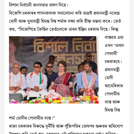
বিশাল নিৰ্বাচনী জনসভাত ভাষণ দিয়ে।
বিজেপি চৰকাৰৰ শাসনকালক সমালোচনা কৰি ভাদ্ৰাই প্ৰধানমন্ত্ৰী নৰেন্দ্ৰ
মোদী আৰু মুখ্যমন্ত্ৰী হিমন্ত বিশ্ব শৰ্মাক লক্ষ্য কৰি তীক্ষ্ণ মন্তব্য কৰে। তেওঁ
কয়, “বিজেপিয়ে কৈছিল তেওঁলোকে ডাবল ইঞ্জিন চৰকাৰ দিছে। কিন্তু
বাস্তৱত
এয়া
এখন ‘ডাবল
গোলামী’
চৰকাৰহে।
প্ৰধানমন্ত্ৰী
মোদী
আমেৰিকাৰ
গোলামীত
ব্যস্ত আৰু
হিমন্ত বিশ্ব
শৰ্মা মোদীৰ গোলামীত ব্যস্ত।”
ৰাজ্য চৰকাৰৰ বিৰুদ্ধে দুৰ্নীতি আৰু পুঁজিপতিৰ তোষণৰ গুৰুতৰ অভিযোগ