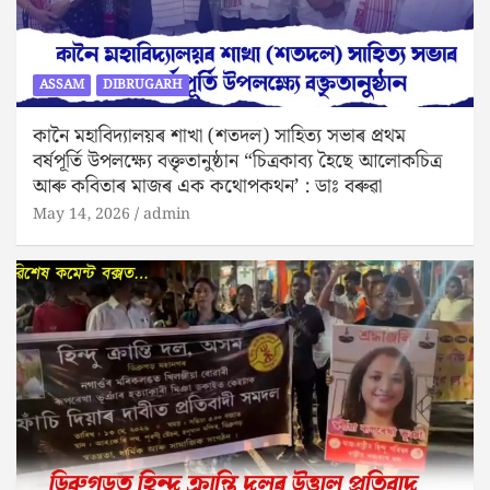
ASSAM
DIBRUGARH
কানৈ মহাবিদ্যালয়ৰ শাখা (শতদল) সাহিত্য সভাৰ প্ৰথম
বৰ্ষপূর্তি উপলক্ষ্যে বক্তৃতানুষ্ঠান “চিত্রকাব্য হৈছে আলোকচিত্ৰ
আৰু কবিতাৰ মাজৰ এক কথোপকথন’ : ডাঃ বৰুৱা
May 14, 2026
admin