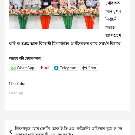
খোৱাঙত
আন দুখন
নিৰ্বাচনী
সভাত
অংশগ্ৰহণ
কৰি কংগ্ৰেছ আৰু বিৰোধী মিত্ৰজোঁটৰ প্ৰাৰ্থীসকলৰ বাবে সমৰ্থন বিচাৰে।
অনুগ্ৰহ কৰি শ্বেয়াৰ কৰকঃ
Post
WhatsApp
Telegram
Print
Like this:
Loading...
Post
ডিব্ৰুগড়ত হোম ভোটিং আৰু ই.ভি.এম. কমিচনিং প্ৰক্ৰিয়াৰ বুজ ল’লে
navigation