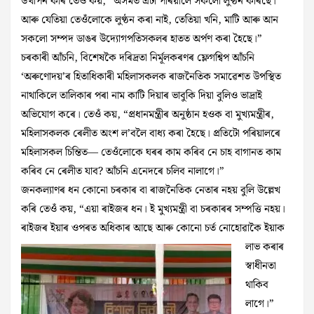
উত্থাপন কৰি তেওঁ কয়, “অসমত এটা পৰিয়ালে সকলো লুণ্ঠন কৰিছে।
আৰু যেতিয়া তেওঁলোকে লুণ্ঠন কৰা নাই, তেতিয়া খনি, মাটি আৰু আন
সকলো সম্পদ ডাঙৰ উদ্যোগপতিসকলৰ হাতত অৰ্পণ কৰা হৈছে।”
চৰকাৰী আঁচনি, বিশেষকৈ দৰিদ্ৰতা নিৰ্মূলকৰণৰ ফ্লেগশ্বিপ আঁচনি
‘অৰুণোদয়’ৰ হিতাধিকাৰী মহিলাসকলক ৰাজনৈতিক সমাৱেশত উপস্থিত
নাথাকিলে তালিকাৰ পৰা নাম কাটি দিয়াৰ ভাবুকি দিয়া বুলিও ভাদ্ৰাই
অভিযোগ কৰে। তেওঁ কয়, “প্ৰধানমন্ত্ৰীৰ অনুষ্ঠান হওক বা মুখ্যমন্ত্ৰীৰ,
মহিলাসকলক ৰেলীত অংশ ল’বলৈ বাধ্য কৰা হৈছে। প্ৰতিটো পৰিয়ালৰে
মহিলাসকল চিন্তিত— তেওঁলোকে ঘৰৰ কাম কৰিব নে চাহ বাগানত কাম
কৰিব নে ৰেলীত যাব? আঁচনি এনেদৰে চলিব নালাগে।”
জনকল্যাণৰ ধন কোনো চৰকাৰ বা ৰাজনৈতিক নেতাৰ নহয় বুলি উল্লেখ
কৰি তেওঁ কয়, “এয়া ৰাইজৰ ধন। ই মুখ্যমন্ত্ৰী বা চৰকাৰৰ সম্পত্তি নহয়।
ৰাইজৰ ইয়াৰ ওপৰত অধিকাৰ
আছে আৰু কোনো চৰ্ত নোহোৱাকৈ ইয়াক
লাভ কৰাৰ
স্বাধীনতা
থাকিব
লাগে।”