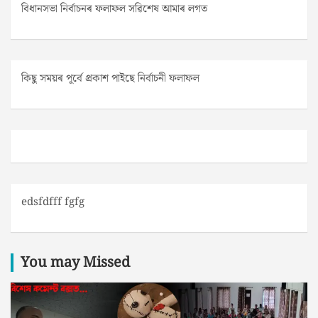
বিধানসভা নিৰ্বাচনৰ ফলাফল সৱিশেষ আমাৰ লগত
কিছু সময়ৰ পূৰ্বে প্ৰকাশ পাইছে নিৰ্বাচনী ফলাফল
edsfdfff fgfg
You may Missed