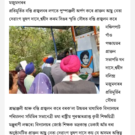
মজুমদাৰৰ
প্ৰতিমূৰ্তিত বন্তি প্ৰজ্বলনৰ লগতে পুস্পাঞ্জলী অৰ্পণ কৰে প্ৰাক্তন আছু নেতা
দেৱাংগ ভূষণ দাসে,শ্বহীদ কৰম সিঙৰ স্মৃতি সৌধত বন্তি
প্ৰজ্বলন কৰে
দক্ষিণপাট
গাঁও
পঞ্চায়তৰ
প্ৰাক্তন
সভাপতি ঘন
দাসে,শ্বহীদ
বলিন্দ্ৰ
মজুমদাৰৰ
প্ৰতিমূৰ্তিৰ
সৌধত
শ্ৰদ্ধাঞ্জলী আৰু বন্তি প্ৰজ্বলন কৰে বৰক’লা উচ্চতৰ মাধ্যমিক বিদ্যালয়ৰ
পৰিচালনা সমিতিৰ সভানেত্ৰী তথা ৰাষ্ট্ৰীয় পুৰস্কাৰপ্ৰাপ্ত কৃতী শিক্ষয়িত্ৰী
মঞ্জুৰাণী লস্কৰে৷ বিদ্যালয়ৰ জ্যেষ্ঠ শিক্ষক ভদ্ৰকান্ত ডেকাই আঁত ধৰা
অনুষ্ঠানটিত প্ৰাক্তন আছু নেতা দেৱাংগ ভূষণ দাসে কয় যে অসমৰ অস্তিত্ব