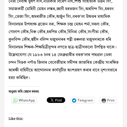
নেতা দেবাঙ্গ ভূষণ দাস,নাট্যকাৰ বিৰেণ নাথ,শিশু সাহিত্যিক উত্তম সিং,
সমাজকৰ্মী মোহিনী মোহন লস্কৰ,জ্ঞানী হৰভজন সিং,অৰবিন্দ সিং,হৰবন
সিং,তেজা সিং,অমৰজীত কৌৰ,অৰ্জুন সিং,বৰক’লা উচ্চতৰ মাধ্যমিক
বিদ্যালয়ৰ উপাধ্যক্ষ ব্ৰজেন বৰা, শিক্ষক চন্দ্ৰ মোহন শৰ্মা,সৰলা কৌৰ,
গোলাপ কৌৰ,নিৰু কৌৰ,হৰপিত কৌৰ,বিনিতা কৌৰ,সংগীতা কৌৰ,
কুলবিন্দ কৌৰ,শ্বহীদ বলিন্দ মজুমদাৰৰ পত্নী তৰুলতা মজুমদাৰকে ধৰি
বিদ্যালয়ৰ শিক্ষক-শিক্ষয়িত্ৰীবৃন্দৰ লগতে ছাত্র-ছাত্ৰীসকলো উপস্থিত থাকে।
উল্লেখযোগ্য যে ১৯৮৩ চনৰ ১৪ ফেব্ৰুৱাৰীত বৰক’লাৰ পাহুৱাল ডেকা
চন্দন সিঙক নগাঁও জিলাৰ বেবেজীয়াৰ সমীপৰ জাজৰিত কেন্দ্রীয় সংৰক্ষিত
আৰক্ষী বাহিনীয়ে আন্দোলনৰ কাৰ্যসূচীত অংশগ্ৰহণ কৰাৰ বাবে নৃশংসতাৰে
হত্যা কৰিছিল।
অনুগ্ৰহ কৰি শ্বেয়াৰ কৰকঃ
WhatsApp
Telegram
Print
Like this: