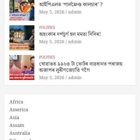
আইপিএলত ‘গার্লফ্রেণ্ড কালচাৰ’ ?
May 5, 2026
admin
POLITICS
অহংকাৰ দৰ্পচূৰ্ণ হল মমতা দিদিৰ!
May 5, 2026
admin
POLITICS
খোৱাঙত ৯৯৮৪ টা ভোটৰ ব্যৱধানত পৰাজয়
অজাপৰ লুৰীণজ্যোতি গগৈ
May 5, 2026
admin
Africa
America
Asia
Assam
Australia