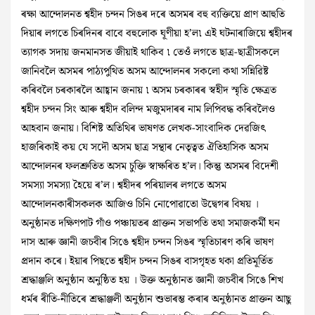
ৰক্ষা আন্দোলনত শ্বহীদ চন্দন সিঙৰ দৰে অসমৰ বহু ব্যক্তিয়ে প্ৰাণ আহুতি
দিয়াৰ লগতে চিৰদিনৰ বাবে বহুলোক ঘূণীয়া হ’ল৷ এই ঘটনাৰাজিয়ে শ্বহীদৰ
ত্যাগক সদায় জনমানসত জীয়াই থাকিব ৷ তেওঁ লগতে ছাত্ৰ-ছাত্ৰীসকলে
জানিবলৈ অসমৰ পাঠ্যপুথিত অসম আন্দোলনৰ সকলো কথা সন্নিৱিষ্ট
কৰিবলৈ চৰকাৰলৈ আহ্বান জনায় ৷ অসম চৰকাৰৰ স্বহীদ স্মৃতি ক্ষেত্ৰত
শ্বহীদ চন্দন সিং আৰু শ্বহীদ বলিন্দ মজুমদাৰৰ নাম লিপিবদ্ধ কৰিবলৈও
আহবান জনায়। বিশিষ্ট অতিথিৰ ভাষণত লেখক-সাংবাদিক দেৱজিৎ
হাজৰিকাই কয় যে সদৌ অসম ছাত্ৰ সন্থাৰ নেতৃত্বত ঐতিহাসিক অসম
আন্দোলনৰ ফলশ্ৰুতিত অসম চুক্তি স্বাক্ষৰিত হ’ল। কিন্তু অসমৰ বিদেশী
সমস্যা সমস্যা হৈয়ে ৰ’ল। শ্বহীদৰ পৰিয়ালৰ লগতে অসম
আন্দোলনকাৰীসকলক আজিও চিনি নোপোৱাতো উদ্বেগৰ বিষয় ।
অনুষ্ঠানত দক্ষিণপাট গাঁও পঞ্চায়তৰ প্ৰাক্তন সভাপতি তথা সমাজকৰ্মী ঘন
দাস আৰু জ্ঞানী জচবীৰ সিঙে শ্বহীদ চন্দন সিঙৰ স্মৃতিচাৰণ কৰি ভাষণ
প্ৰদান কৰে। ইয়াৰ পিছতে শ্বহীদ চন্দন সিঙৰ বাসগৃহত থকা প্ৰতিমূৰ্তিত
শ্ৰদ্ধাঞ্জলি অনুষ্ঠান অনুষ্ঠিত হয় । উক্ত অনুষ্ঠানত জ্ঞানী জচবীৰ সিঙে শিখ
ধৰ্মৰ ৰীতি-নীতিৰে শ্ৰদ্ধাঞ্জলী অনুষ্ঠান শুভাৰম্ভ কৰাৰ অনুষ্ঠানত প্ৰাক্তন আছু