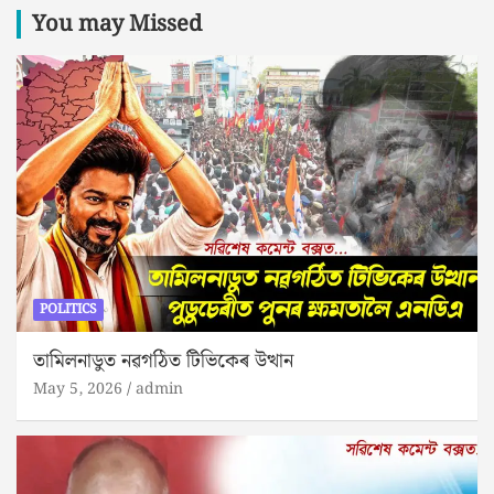
You may Missed
POLITICS
তামিলনাডুত নৱগঠিত টিভিকেৰ উত্থান
May 5, 2026
admin