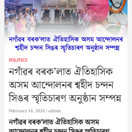
POLITICS
নগাঁৱৰ বৰক’লাত ঐতিহাসিক
অসম আন্দোলনৰ শ্বহীদ চন্দন
সিঙৰ স্মৃতিচাৰণ অনুষ্ঠান সম্পন্ন
February 16, 2026
admin
নগাঁৱৰ বৰক’লাত ঐতিহাসিক অসম