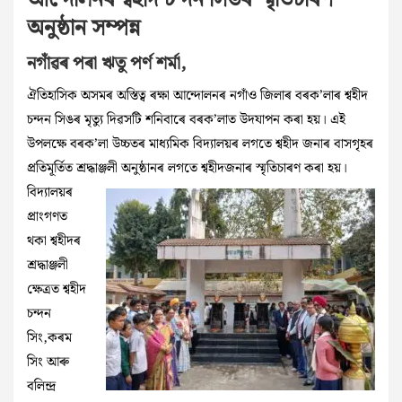
আন্দোলনৰ শ্বহীদ চন্দন সিঙৰ স্মৃতিচাৰণ
অনুষ্ঠান সম্পন্ন
নগাঁৱৰ পৰা ঋতু পৰ্ণ শৰ্মা,
ঐতিহাসিক অসমৰ অস্তিত্ব ৰক্ষা আন্দোলনৰ নগাঁও জিলাৰ বৰক’লাৰ শ্বহীদ
চন্দন সিঙৰ মৃত্যু দিৱসটি শনিবাৰে বৰক’লাত উদযাপন কৰা হয়। এই
উপলক্ষে বৰক’লা উচ্চতৰ মাধ্যমিক বিদ্যালয়ৰ লগতে শ্বহীদ জনাৰ বাসগৃহৰ
প্ৰতিমূৰ্তিত শ্ৰদ্ধাঞ্জলী অনুষ্ঠানৰ লগতে
শ্বহীদজনাৰ স্মৃতিচাৰণ কৰা হয়।
বিদ্যালয়ৰ
প্ৰাংগণত
থকা শ্বহীদৰ
শ্ৰদ্ধাঞ্জলী
ক্ষেত্ৰত শ্বহীদ
চন্দন
সিং,কৰম
সিং আৰু
বলিন্দ্ৰ