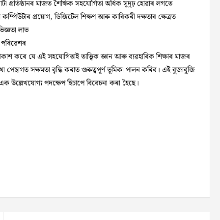
টা প্রতিষ্ঠানৰ মাজত শৈক্ষিক সহযোগিতা অধিক সুদৃঢ় হোৱাৰ লগতে
লে কম্পিউটাৰ প্রয়োগ, ডিজিটেল
শিক্ষণ আৰু কাৰিকৰী দক্ষতাৰ ক্ষেত্ৰত
িজ্ঞতা লাভ
ত পৰিৱেশৰ
্রকাশ কৰে যে এই সহযোগিতাই তাত্ত্বিক জ্ঞান আৰু ব্যৱহাৰিক শিক্ষাৰ মাজৰ
থা পেছাগত সক্ষমতা বৃদ্ধি কৰাত গুৰুত্বপূর্ণ ভূমিকা পালন কৰিব। এই বুজাবুজি
শত এক উল্লেখযোগ্য পদক্ষেপ হিচাপে বিবেচনা কৰা হৈছে।