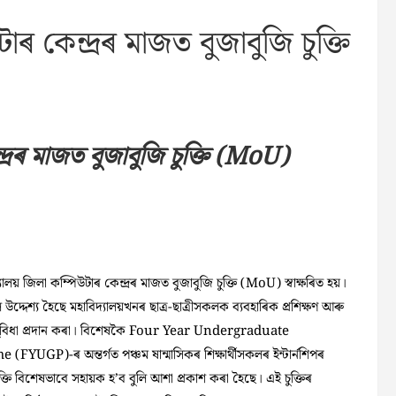
ৰ কেন্দ্ৰৰ মাজত বুজাবুজি চুক্তি
দ্ৰৰ মাজত বুজাবুজি চুক্তি (MoU)
যালয় জিলা কম্পিউটাৰ কেন্দ্ৰৰ মাজত বুজাবুজি চুক্তি (MoU) স্বাক্ষৰিত হয়।
ূল উদ্দেশ্য হৈছে মহাবিদ্যালয়খনৰ ছাত্র-ছাত্রীসকলক ব্যবহাৰিক প্রশিক্ষণ আৰু
িপৰ সুবিধা প্রদান কৰা। বিশেষকৈ Four Year Undergraduate
FYUGP)-ৰ অন্তর্গত পঞ্চম ষান্মাসিকৰ শিক্ষার্থীসকলৰ ইন্টার্নশিপৰ
চুক্তি বিশেষভাবে সহায়ক হ’ব বুলি আশা প্রকাশ কৰা হৈছে। এই চুক্তিৰ