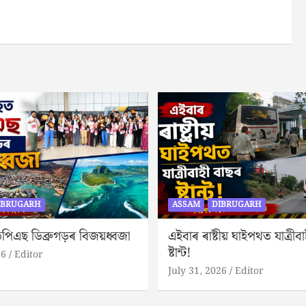
IBRUGARH
ASSAM
DIBRUGARH
পিএছ ডিব্ৰুগড়ৰ বিজয়ধ্বজা
এইবাৰ ৰাষ্টীয় ঘাইপথত যাত্ৰীব
ষ্টান্ট!
26
Editor
July 31, 2026
Editor