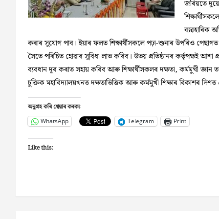
জৰিয়তে দুয়ো
শিক্ষার্থীসক
ব্যৱহাৰিক অভ
কৰাৰ সুযোগ পাব। ইয়াৰ ফলত শিক্ষার্থীসকলে পঢ়া-শুনাৰ উপৰিও পেছাগ
সৈতে পৰিচিত হোৱাৰ সুবিধা লাভ কৰিব। উভয় প্রতিষ্ঠানৰ কর্তৃপক্ষই আশা প
ব্যবধান দূৰ কৰাত সহায় কৰিব আৰু শিক্ষার্থীসকলৰ দক্ষতা, কর্মমুখী জ্ঞান ত
চুক্তিক মহাবিদ্যালয়খনত দক্ষতাভিত্তিক আৰু কর্মমুখী শিক্ষাৰ বিকাশৰ দি
অনুগ্ৰহ কৰি শ্বেয়াৰ কৰকঃ
WhatsApp
Telegram
Print
Like this: