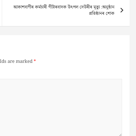
আকাশবাণীৰ কৰ্মচাৰী গীটাৰবাদক উৎপল দেউৰীৰ মৃত্যু :অনুষ্ঠান
প্ৰতিষ্ঠানৰ শোক
elds are marked
*