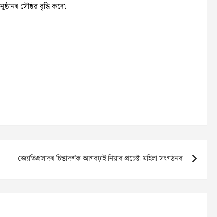
ুষ্ঠানৰ সৌষ্ঠৱ বৃদ্ধি কৰে৷
জ্যোতিপ্ৰসাদৰ চিন্তাদৰ্শক আগবঢ়াই নিয়াৰ প্ৰচেষ্টা মহিলা সংগঠনৰ