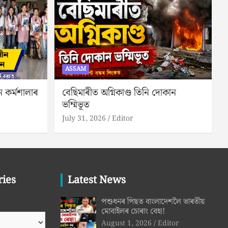
ASSAM
ন কৰ্মশালাৰ
বেছিমাৰীত অগ্নিকাণ্ড তিনি দোকান
ভম্মিভূত
July 31, 2026
Editor
ries
Latest News
পশুধনৰ পিছত বাংলাদেশলৈ ভাৰতীয়
মোবাইলৰ চোৰাং বেহা!
August 1, 2026
Editor