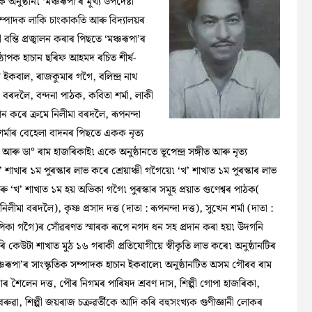
ক অনুষ্ঠান৷ ‘মঞ্চৰূপা’ৰ মূখ্য উপদেষ্টা
 সম্পাদক লাকি চাংকাকতি আৰু বিদ্যালয়ৰ
বন্তি প্ৰজ্বালন কৰাৰ পিছতে ‘মঞ্চৰূপা’ৰ
্ঠাপক হাচান ছৰিফ আহমদ ৰচিত শীৰ্ষ-
ন ইকবাল, ৰাজকুমাৰ গগৈ, বলিন্দ্ৰ নাথ
া বৰদলৈ, বন্দনা পাঠক, কবিতা শৰ্মা, লাকী
ন কৰে ক্ৰমে নিলীমা বৰদলৈ, ৰূপনন্দা
শৰ্মাৰ বেহেলা বাদনৰ পিছতে একক নৃত্য
আৰু ডা° ৰাম হাজৰিকাই৷ একে অনুষ্ঠানতে ভূপেন্দ্ৰ সঙ্গীত আৰু নৃত্য
’ শাখাৰ ১ম পুৰস্কাৰ লাভ কৰে শ্ৰেয়াঞ্চী গগৈয়ে৷ ‘খ’ শাখাত ১ম পুৰস্কাৰ লাভ
থ আৰু ‘খ’ শাখাত ১ম হয় অভিকা গগৈ৷ পুৰস্কাৰ সমূহ প্ৰয়াত গুণেশ্বৰ পাঠক(
া বৰদলৈ), কৃষ্ণ প্ৰসাদ দত্ত (দাতা : ৰূপনন্দা দত্ত), সুখেন শৰ্মা (দাতা :
ৈ,দিপিকা গগৈ)ৰ সোঁৱৰণত স্মাৰক ৰূপে নগদ ধন সহ প্ৰদান কৰা হয়৷ উদগনি
ৰি কেউটা শাখাত মুঠ ১৬ গৰাকী প্ৰতিযোগীয়ে স্বীকৃতি লাভ কৰে৷ অনুষ্ঠানটিৰ
্চৰূপা’ৰ সাংস্কৃতিক সম্পাদক হাচান ইকবালে৷ অনুষ্ঠানটিত অসম গৌৰব ৰাম
কাৰ শৈলেন দত্ত, পৌৰ নিগমৰ পাৰিষদ শ্ৰবণ দাস, শিল্পী গোপা হাজৰিকা,
ৰুৱা, শিল্পী জয়ৰাজ চক্ৰৱৰ্তীকে আদি কৰি বহুসংখ্যক গুণীজ্ঞানী লোকৰ