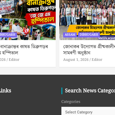
IBRUGARH
ASSAM
DIBRUGARH
ানাক্ৰান্তৰ কাষত ডিব্ৰুগড়ৰ
জোনাকৰ উদ্যোগত গ্রীষ্মকালী
 হস্পিতাল
সামৰণী অনুষ্ঠান
2026
Editor
August 1, 2026
Editor
Links
Search News Catego
Categories