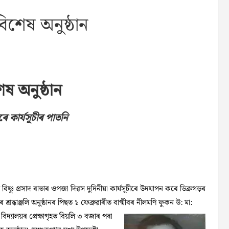
বিশেষ অনুষ্ঠান
েষ অনুষ্ঠান
ে কাৰ্যসূচীৰ পাতনি
িষ্ণু প্ৰসাদ ৰাভাৰ ওপজা দিৱস দুদিনীয়া কাৰ্যসূচীৰে উদযাপন কৰে ডিব্ৰুগড়ৰ
শ্ৰদ্ধাঞ্জলি অনুষ্ঠানৰ পিছত ১
ফেব্ৰুৱাৰীত বাগ্মীবৰ নীলমণি ফুকন উ: মা:
িদ্যালয়ৰ প্ৰেক্ষাগৃহত বিয়লি ৩ বজাৰ পৰা