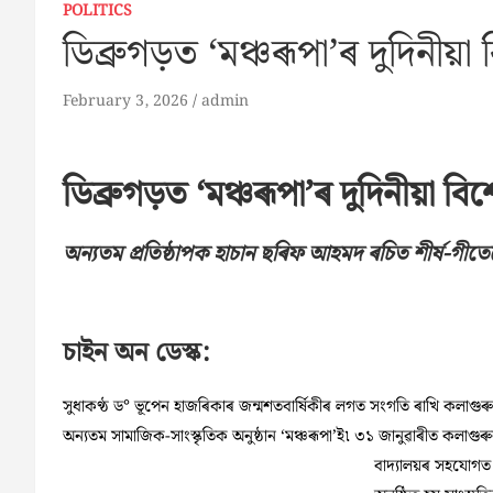
POLITICS
ডিব্ৰুগড়ত ‘মঞ্চৰূপা’ৰ দুদিনীয়া 
February 3, 2026
admin
ডিব্ৰুগড়ত ‘মঞ্চৰূপা’ৰ দুদিনীয়া বিশ
অন্যতম প্ৰতিষ্ঠাপক হাচান ছৰিফ আহমদ ৰচিত শীৰ্ষ-গীতেৰ
চাইন অন ডেস্ক:
সুধাকণ্ঠ ড° ভূপেন হাজৰিকাৰ জন্মশতবাৰ্ষিকীৰ লগত সংগতি ৰাখি কলাগুৰু ব
অন্যতম সামাজিক-সাংস্কৃতিক অনুষ্ঠান ‘মঞ্চৰূপা’ই৷ ৩১ জানুৱাৰীত কলাগুৰুৰ 
বাদ্যালয়ৰ সহযোগত ব