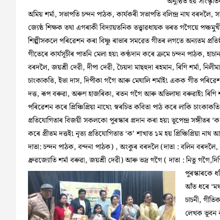
অনুষ্ঠিত হয় সাংস্কৃতি
অমিয় শৰ্মা, সভাপতি চন্দন পাঠক, কাৰ্যকৰী সভাপতি বলিন্দ্ৰ নাথ বৰদলৈ,
জ্যেষ্ঠ শিক্ষক তথা এগৰাকী বিদ্যায়তনিক তত্ত্বাৱধায়ক ভৰত গগৈয়ে পঞ্চমুখী 
শিল্পীসকলে পৰিৱেশন কৰা বিষ্ণু ৰাভাৰ সমৱেত গীতৰ লগতে অন্যতম প্ৰতিষ
গীতেৰে কাৰ্যসূচীৰ পাতনি মেলা হয়৷ কণ্ঠদান কৰে ক্ৰমে চন্দন পাঠক, হাচা
বৰদলৈ, জয়শ্ৰী দেৱী, দীপা দেৱী, চৈয়দা মাছহুদা ৰহমান, ৰিণি শৰ্মা, নিলীম
চাংকাকতি, ইভা দাস, দিপীকা গগৈ আৰু মেঘালি শৰ্মাই৷ একক গীত পৰিৱেশ
দত্ত, ৰূপ বৰুৱা, অৰুণ হাজৰিকা, ৰতন গগৈ আৰু অভিলাষা বৰুৱাই৷ ৰিণি 
পৰিৱেশন কৰে প্ৰিঞ্চিপ্ৰিয়া নাথে৷ স্বৰচিত কবিতা পাঠ কৰে লাকি চাংকাকতি 
প্ৰতিযোগিতাৰ বিজয়ী সকলকো পুৰস্কাৰ প্ৰদান কৰা হয়৷ ভূপেন্দ্ৰ সঙ্গীতৰ ‘ক
কৰে প্ৰীতম দত্তই৷ নৃত্য প্ৰতিযোগিতাত ‘ক’ শাখাত ১ম হয় প্ৰিঞ্চিপ্ৰিয়া না
দাতা: চন্দন পাঠক, বন্দনা পাঠক) , অংকুৰ বৰদলৈ (দাতা : বলিন বৰদলৈ, নিলীম
ধ্ৰুৱজ্যোতি শৰ্মা বৰুৱা, জয়শ্ৰী দেৱী) আৰু ভদ্ৰ গগৈ ( দাতা : নিতু গগ
পুৰস্কাৰকে ধ
আঁত ধৰে ‘মঞ
চাচনী, গীতি
লেখক ভূবন ব