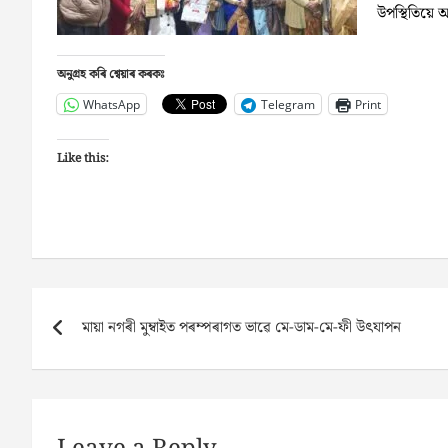
উপস্থিতিয়ে অন
অনুগ্ৰহ কৰি শ্বেয়াৰ কৰকঃ
WhatsApp
Telegram
Print
Like this:
Post
মায়া নগৰী মুম্বাইত পৰম্পৰাগত ভাৱে মে-ডাম-মে-ফী উৎযাপন
navigation