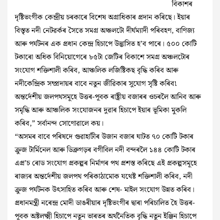
বিকাশৰ
দৃষ্টিভংগীক কেন্দ্ৰীয় চৰকাৰে বিশেষ অগ্ৰাধিকাৰ প্ৰদান কৰিছে। ইয়াৰ
বিস্তৃত নদী নেটৱৰ্কৰ সৈতে সমগ্ৰ অঞ্চলটো দীৰ্ঘম্যাদী পৰিবহণ, বাণিজ্য
আৰু পৰ্যটনৰ এক প্ৰধান কেন্দ্র হিচাপে উদ্ভাসিত হ’ব পাৰে। ৫০০ কোটি
টকাৰো অধিক বিনিয়োগেৰে ৮৫টা জেটিৰ বিকাশে সমগ্ৰ অঞ্চলটোৰ
সংযোগ শক্তিশালী কৰিব, আঞ্চলিক লজিষ্টিকছ বৃদ্ধি কৰিব আৰু
নদীকেন্দ্ৰিক সম্প্ৰদায়ৰ বাবে নতুন জীৱিকাৰ সুযোগ সৃষ্টি কৰিব৷
অন্তর্দেশীয় জলপথসমূহে উত্তৰ-পূবক ৰাষ্ট্ৰীয় বজাৰৰ ওচৰলৈ আনিব আৰু
সমৃদ্ধি আৰু আঞ্চলিক সংযোজনৰ দুৱাৰ হিচাপে ইয়াৰ ভূমিকা মুকলি
কৰিব,” সৰ্বানন্দ সোণোৱালে কয়।
“অসমৰ বাবে পৰিষদে গুৱাহাটীৰ উজান বজাৰ ঘাটত ৭০ কোটি টকাৰ
ক্রুজ টার্মিনেল আৰু ডিব্ৰুগড়ৰ বগীবিল নদী বন্দৰলৈ ১৪৪ কোটি টকাৰ
এপ্ৰ’চ ৰোড সংযোগ প্ৰকল্পৰ নিৰ্মাণৰ পথ প্ৰশস্ত কৰিছে এই প্রকল্পসমূহে
ৰাজ্যৰ অন্তৰ্দেশীয় জলপথ পৰিকাঠামোক যথেষ্ট শক্তিশালী কৰিব, নদী
ক্রুজ পর্যটনক উৎসাহিত কৰিব আৰু শেষ- মাইল সংযোগ উন্নত কৰিব।
প্ৰধানমন্ত্ৰী নৰেন্দ্ৰ মোদী ডাঙৰীয়াৰ দৃষ্টিভংগীৰ দ্বাৰা পৰিচালিত হৈ উত্তৰ-
পূবক অষ্টলক্ষ্মী হিচাপে নতুন ভাৰতৰ অৰ্থনৈতিক বৃদ্ধি নতুন ইঞ্জিন হিচাপে