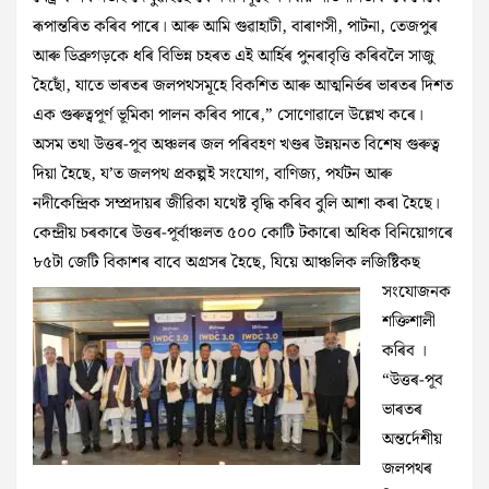
ৰূপান্তৰিত কৰিব পাৰে। আৰু আমি গুৱাহাটী, বাৰাণসী, পাটনা, তেজপুৰ
আৰু ডিব্ৰুগড়কে ধৰি বিভিন্ন চহৰত এই আৰ্হিৰ পুনৰাবৃত্তি কৰিবলৈ সাজু
হৈছোঁ, যাতে ভাৰতৰ জলপথসমূহে বিকশিত আৰু আত্মনিৰ্ভৰ ভাৰতৰ দিশত
এক গুৰুত্বপূৰ্ণ ভূমিকা পালন কৰিব পাৰে,” সোণোৱালে উল্লেখ কৰে।
অসম তথা উত্তৰ-পূব অঞ্চলৰ জল পৰিবহণ খণ্ডৰ উন্নয়নত বিশেষ গুৰুত্ব
দিয়া হৈছে, য’ত জলপথ প্রকল্পই সংযোগ, বাণিজ্য, পর্যটন আৰু
নদীকেন্দ্ৰিক সম্প্ৰদায়ৰ জীৱিকা যথেষ্ট বৃদ্ধি কৰিব বুলি আশা কৰা হৈছে।
কেন্দ্ৰীয় চৰকাৰে উত্তৰ-পূৰ্বাঞ্চলত ৫০০ কোটি টকাৰো অধিক বিনিয়োগৰে
৮৫টা জেটি বিকাশৰ
বাবে অগ্ৰসৰ হৈছে, যিয়ে আঞ্চলিক লজিষ্টিকছ
সংযোজনক
শক্তিশালী
কৰিব ।
“উত্তৰ-পূব
ভাৰতৰ
অন্তৰ্দেশীয়
জলপথৰ