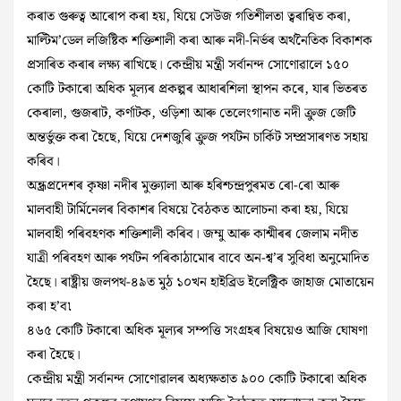
কৰাত গুৰুত্ব আৰোপ কৰা হয়, যিয়ে সেউজ গতিশীলতা ত্বৰান্বিত কৰা,
মাল্টিম’ডেল লজিষ্টিক শক্তিশালী কৰা আৰু নদী-নিৰ্ভৰ অৰ্থনৈতিক বিকাশক
প্ৰসাৰিত কৰাৰ লক্ষ্য ৰাখিছে। কেন্দ্ৰীয় মন্ত্ৰী সৰ্বানন্দ সোণোৱালে ১৫০
কোটি টকাৰো অধিক মূল্যৰ প্ৰকল্পৰ আধাৰশিলা স্থাপন কৰে, যাৰ ভিতৰত
কেৰালা, গুজৰাট, কৰ্ণাটক, ওড়িশা আৰু তেলেংগানাত নদী ক্রুজ জেটি
অন্তৰ্ভুক্ত কৰা হৈছে, যিয়ে দেশজুৰি ক্রুজ পর্যটন চার্কিট সম্প্ৰসাৰণত সহায়
কৰিব।
অন্ধ্ৰপ্ৰদেশৰ কৃষ্ণা নদীৰ মুক্ত্যালা আৰু হৰিশ্চন্দ্ৰপুৰমত ৰো-ৰো আৰু
মালবাহী টার্মিনেলৰ বিকাশৰ বিষয়ে বৈঠকত আলোচনা কৰা হয়, যিয়ে
মালবাহী পৰিবহণক শক্তিশালী কৰিব। জম্মু আৰু কাশ্মীৰৰ জেলাম নদীত
যাত্ৰী পৰিবহণ আৰু পৰ্যটন পৰিকাঠামোৰ বাবে অন-শ্ব’ৰ সুবিধা অনুমোদিত
হৈছে। ৰাষ্ট্ৰীয় জলপথ-৪৯ত মুঠ ১০খন হাইব্রিড ইলেক্ট্রিক জাহাজ মোতায়েন
কৰা হ’ব৷
৪৬৫ কোটি টকাৰো অধিক মূল্যৰ সম্পত্তি সংগ্ৰহৰ বিষয়েও আজি ঘোষণা
কৰা হৈছে।
কেন্দ্রীয় মন্ত্রী সর্বানন্দ সোণোৱালৰ অধ্যক্ষতাত ৯০০ কোটি টকাৰো অধিক