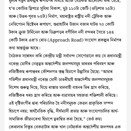
মূল্যৰ নতুন প্ৰকল্পৰ ৰূপায়ণৰ বিষয়ে আজি বৈঠকত আলোচনা কৰা হৈছে,
য’ত কোচিত স্লিপৱে সুবিধা বিকাশ, মুঠ ১১০টা জেটি (ওড়িশাত ২৫টা)
আৰু (উত্তৰ-পূবত ৮৫টা) নিৰ্মাণ, মহাৰাষ্ট্ৰত ৰাষ্ট্ৰীয় নদী ট্ৰেফিক আৰু
নেভিগেচন ছিষ্টেমৰ ৰূপায়ণ, গুৱাহাটীৰ উজান বজাৰ ঘাটত ৭০ কোটি
টকাৰ ক্রুজ টার্মিনেল আৰু ডিব্ৰুগড়ৰ বগীবিল নদী বন্দৰৰ সৈতে ১৪৪
কোটি টকাৰ এপ্ৰ’চ ৰোড (Approach Road) সংযোগ প্ৰকল্পৰ নিৰ্মাণৰ
কথা অন্তৰ্ভুক্ত আছে।
বৈঠকত সম্বোধন কৰি কেন্দ্ৰীয় মন্ত্ৰী সৰ্বানন্দ সোণোৱালে কয় যে প্রধানমন্ত্রী
নৰেন্দ্ৰ মোদীৰ নেতৃত্বত অন্তর্দেশীয় জলপথসমূহ ভাৰতৰ পৰিবহণ আৰু
লজিষ্টিকছ ৰূপান্তৰৰ কৌশলগত স্তম্ভ হিচাপে উদ্ভাসিত হৈছে৷ “আমাৰ
গতিশীল প্রধানমন্ত্ৰী নৰেন্দ্ৰ মোদী ডাঙৰীয়াই অন্তর্দেশীয় জলপথসমূহক
বিশেষ গুৰুত্ব দিছে, যিয়ে ৰাস্তাত মালবাহী বাহনৰ ভিৰ হ্ৰাস কৰিছে,
লজিষ্টিকৰ খৰচ হ্ৰাস কৰিছে আৰু ব্যৱসায়ৰ সহজতা শক্তিশালী কৰিছে।
এই দৃষ্টিভংগীৰ দ্বাৰা পৰিচালিত হৈ নদীসমূহক কেৱল প্ৰাকৃতিক সম্পদ
হিচাপে নহয়; অর্থনৈতিক বৃদ্ধি, দীৰ্ঘম্যাদী প্ৰভাৱ আৰু সংযোগচালিত আর্থ-
সামাজিক জীৱনৰেখা হিচাপে ত্বৰান্বিত কৰা হৈছে,” তেওঁ কয়৷
কেৰালাৰ বিস্তৃত বেকৱাটাৰ আৰু খাল নেটৱৰ্কক অন্তর্দেশীয় জলপথৰ এক