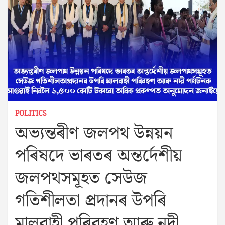
POLITICS
অভ্যন্তৰীণ জলপথ উন্নয়ন
পৰিষদে ভাৰতৰ অন্তৰ্দেশীয়
জলপথসমূহত সেউজ
গতিশীলতা প্রদানৰ উপৰি
মালবাহী পৰিবহণ আৰু নদী