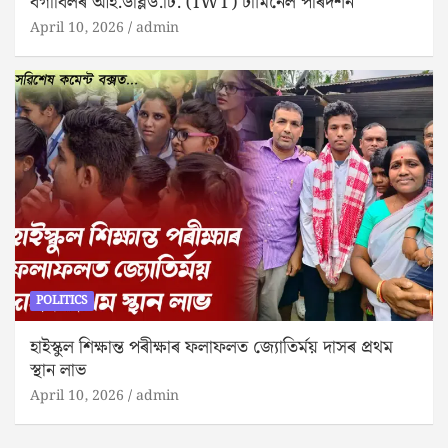
বগীবিলৰ আই.ডব্লিউ.টি. (IWT) টাৰ্মিনেল পৰিদৰ্শন
April 10, 2026
admin
POLITICS
হাইস্কুল শিক্ষান্ত পৰীক্ষাৰ ফলাফলত জ্যোতিৰ্ময় দাসৰ প্ৰথম
স্থান লাভ
April 10, 2026
admin