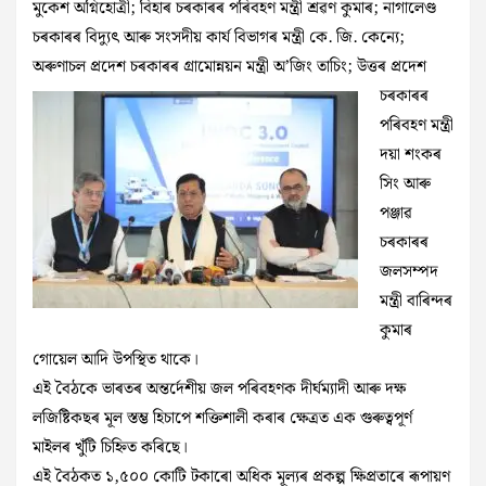
মুকেশ অগ্নিহোত্রী; বিহাৰ চৰকাৰৰ পৰিবহণ মন্ত্ৰী শ্ৰৱণ কুমাৰ; নাগালেণ্ড
চৰকাৰৰ বিদ্যুৎ আৰু সংসদীয় কাৰ্য বিভাগৰ মন্ত্ৰী কে. জি. কেন্যে;
অৰুণাচল প্ৰদেশ
চৰকাৰৰ গ্ৰামোন্নয়ন মন্ত্রী অ’জিং তাচিং; উত্তৰ প্ৰদেশ
চৰকাৰৰ
পৰিবহণ মন্ত্ৰী
দয়া শংকৰ
সিং আৰু
পঞ্জাৱ
চৰকাৰৰ
জলসম্পদ
মন্ত্ৰী বাৰিন্দৰ
কুমাৰ
গোয়েল আদি উপস্থিত থাকে।
এই বৈঠকে ভাৰতৰ অন্তৰ্দেশীয় জল পৰিবহণক দীৰ্ঘম্যাদী আৰু দক্ষ
লজিষ্টিকছৰ মূল স্তম্ভ হিচাপে শক্তিশালী কৰাৰ ক্ষেত্ৰত এক গুৰুত্বপূৰ্ণ
মাইলৰ খুঁটি চিহ্নিত কৰিছে।
এই বৈঠকত ১,৫০০ কোটি টকাৰো অধিক মূল্যৰ প্ৰকল্প ক্ষিপ্ৰতাৰে ৰূপায়ণ