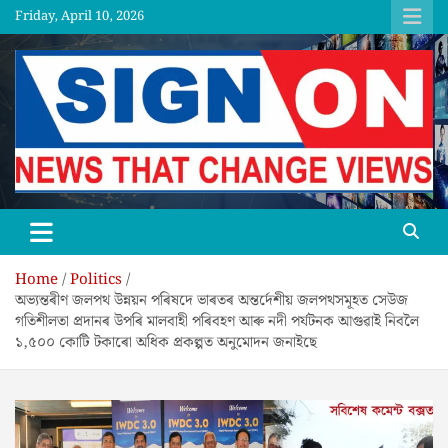
Skip
Friday, April 10, 2026
to
content
SGNON
Home
Politics
অভ্যন্তৰীণ জলপথ উন্নয়ন পৰিষদে ভাৰতৰ অন্তৰ্দেশীয় জলপথসমূহত সেউজ
গতিশীলতা প্রদানৰ উপৰি মালবাহী পৰিবহণ আৰু নদী পর্যটনক আগুৱাই নিবলৈ
১,৫০০ কোটি টকাৰো অধিক প্ৰকল্পত অনুমোদন জনাইছে