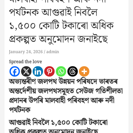
পর্যটনক আগুৱাই নিবলৈ
১,৫০০ কোটি টকাৰো অধিক
প্ৰকল্পত অনুমোদন জনাইছে
January 24, 2026
admin
Spread the love
অভ্যন্তৰীণ জলপথ উন্নয়ন পৰিষদে ভাৰতৰ
অন্তৰ্দেশীয় জলপথসমূহত সেউজ গতিশীলতা
প্রদানৰ উপৰি মালবাহী পৰিবহণ আৰু নদী
পর্যটনক
আগুৱাই নিবলৈ ১,৫০০ কোটি টকাৰো
অধিক প্ৰকল্পত অনুমোদন জনাইছে