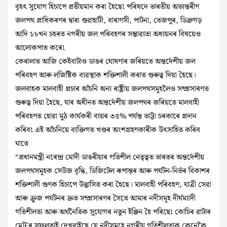
বৃহৎ সুযোগ হিচাপে প্রতীয়মান কৰা হৈছে৷ পৰিষদে ভাৰতীয় অভ্যন্তৰীণ
জলপথ প্ৰাধিকৰণৰ দ্বাৰা গুৱাহাটী, বাৰাণসী, পাটনা, তেজপুৰ, ডিব্ৰুগড়
আদি ১৮খন চহৰত নগৰীয় জল পৰিবহণৰ সম্ভাৱ্যতা অধ্যয়নৰ বিষয়েও
আলোকপাত কৰে৷
কেৰালাত আজি কেইবাটাও ডাঙৰ ঘোষণাৰ জৰিয়তে অন্তর্দেশীয় জল
পৰিবহণ আৰু লজিষ্টিক ব্যৱস্থাক শক্তিশালী কৰাত গুৰুত্ব দিয়া হৈছে।
জলবাহক মালবাহী প্ৰচাৰ আঁচনি অন্য ৰাষ্ট্ৰীয় জলপথসমূহলৈও সম্প্ৰসাৰণত
গুৰুত্ব দিয়া হৈছে, যাৰ অধীনত অন্তর্দেশীয় জলপথৰ জৰিয়তে মালবাহী
পৰিবহণত হোৱা মুঠ কাৰ্যকৰী ব্যয়ৰ ৩৫% পর্যন্ত ভাট্টা চৰকাৰে প্ৰদান
কৰিব৷ এই আঁচনিয়ে ব্যক্তিগত খণ্ডৰ অংশগ্ৰহণকাৰীক উৎসাহিত কৰিব
যাতে
“প্ৰধানমন্ত্ৰী নৰেন্দ্ৰ মোদী ডাঙৰীয়াৰ গতিশীল নেতৃত্বত ভাৰতৰ অন্তৰ্দেশীয়
জলপথসমূহক সেউজ বৃদ্ধি, ডিজিটেল ৰূপান্তৰ আৰু পৰ্যটন-নিৰ্ভৰ বিকাশৰ
শক্তিশালী গুণক হিচাপে উদ্ভাসিত কৰা হৈছে। মালবাহী পৰিবহণ, যাত্ৰী সেৱা
আৰু ক্রুজ পৰ্যটনৰ দ্ৰুত সম্প্ৰসাৰণৰ সৈতে আমাৰ নদীসমূহ দীর্ঘম্যাদী
গতিশীলতা আৰু অৰ্থনৈতিক সুযোগৰ নতুন ইঞ্জিন হৈ পৰিছে৷ কোচিৰ ৱাটাৰ
মেট্ৰ’ৰ সফলতাই দেখুৱাইছে যে নদীসমূহে নগৰীয় গতিশীলতাক কেনেকৈ