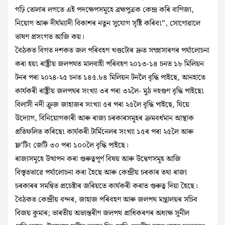
গঢ়ি তোলাৰ লগতে এই পদক্ষেপসমূহে ব্ৰহ্মপুত্ৰক কেন্দ্ৰ কৰি বাণিজ্য,
নিয়োগ আৰু দীৰ্ঘম্যাদী বিকাশৰ নতুন সুযোগ সৃষ্টি কৰিব৷”, সোণোৱালে
ভাষণ প্ৰসংগত আজি কয়।
বৈঠকত বিগত দশকত জল পৰিবহণ খণ্ডটোৰ দ্ৰুত সম্প্ৰসাৰণৰ পৰ্যালোচনা
কৰা হয়৷ ৰাষ্ট্ৰীয় জলপথত মালবাহী পৰিবহণ ২০১৩-১৪ চনত ১৮ মিলিয়ন
টনৰ পৰা ২০২৪-২৫ চনত ১৪৫.৮৪ মিলিয়ন টনলৈ বৃদ্ধি পাইছে, আনহাতে
কাৰ্যকৰী ৰাষ্ট্ৰীয় জলপথৰ সংখ্যা ৩ৰ পৰা ৩২লৈ- মুঠ দহগুণ বৃদ্ধি পাইছে৷
বিলাসী নদী ক্রুজ জাহাজৰ সংখ্যা ৫ৰ পৰা ২৫লৈ বৃদ্ধি পাইছে, যিয়ে
উদ্যোগ, বিনিয়োগকাৰী আৰু ৰাজ্য চৰকাৰসমূহৰ ক্ৰমবৰ্ধমান আস্থাক
প্রতিফলিত কৰিছে৷ কাৰ্যকৰী টার্মিনেলৰ সংখ্যা ১৫ৰ পৰা ২৫লৈ আৰু
ফ্ল’টিং জেটি ৩০ পৰা ১০০লৈ বৃদ্ধি পাইছে।
ৰাজ্যসমূহে উত্থাপন কৰা গুৰুত্বপূৰ্ণ বিষয় আৰু উদ্বেগসমূহ আজি
বিস্তৃতভাৱে পৰ্যালোচনা কৰা হৈছে আৰু কেন্দ্ৰীয় চৰকাৰ তথা ৰাজ্য
চৰকাৰৰ সমন্বিত প্ৰচেষ্টাৰ জৰিয়তে কাৰ্যকৰী কৰাত গুৰুত্ব দিয়া হৈছে।
বৈঠকত কেন্দ্ৰীয় বন্দৰ, জাহাজ পৰিবহণ আৰু জলপথ মন্ত্ৰালয়ৰ সচিব
বিজয় কুমাৰ; ভাৰতীয় অভ্যন্তৰীণ জলপথ প্ৰাধিকৰণৰ অধ্যক্ষ সুনীল