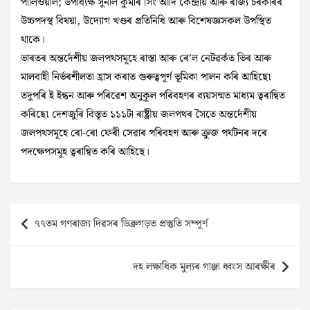
পালিওয়াল; উপাধ্যক্ষ সুনীল কুমাৰ সিং আদি কেন্দ্ৰীয় আৰু ৰাজ্য চৰকাৰৰ
উচ্চপদস্থ বিষয়া, উদ্যোগ খণ্ডৰ প্ৰতিনিধি আৰু বিশেষজ্ঞসকল উপস্থিত
থাকে।
ভাৰতৰ অন্তৰ্দেশীয় জলপথসমূহে ৰাস্তা আৰু ৰে’ল নেটৱৰ্কত ভিৰ আৰু
মালবাহী নিৰ্ভৰশীলতা হ্ৰাস কৰাত গুৰুত্বপূৰ্ণ ভূমিকা পালন কৰি আহিছে৷
তদুপৰি ই ইন্ধন আৰু পৰিৱেশ অনুকূল পৰিবহণৰ ব্যয়সন্মত মাধ্যম ত্বৰান্বিত
কৰিছে৷ দেশজুৰি বিস্তৃত ১১১টা ৰাষ্ট্ৰীয় জলপথৰ সৈতে অন্তর্দেশীয়
জলপথসমূহে ৰো-ৰো ফেৰী সেৱাৰ পৰিবহণ আৰু ক্রুজ পৰ্যটনৰ দৰে
পদক্ষেপসমূহ ত্বৰান্বিত কৰি আহিছে।
Post
৭৭তম গণৰাজ্য দিৱসৰ ডিব্ৰুগড়ত প্ৰস্তুতি সম্পূৰ্ণ
navigation
দহ লক্ষাধিক মুল্যৰ গাঞ্জা ধ্বংস আৰক্ষীৰ