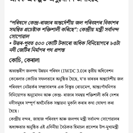
“পৰিষদে কেন্দ্ৰ-ৰাজ্যৰ অন্তৰ্দেশীয় জল পৰিবহণৰ বিকাশৰ
সমন্বিত প্রচেষ্টাক শক্তিশালী কৰিছে”: কেন্দ্ৰীয় মন্ত্ৰী সৰ্বানন্দ
সোণোৱাল
• উত্তৰ-পূবত ৫০০ কোটি টকাৰো অধিক বিনিয়োগৰে ৮৫টা
নদী জেটিৰ নিৰ্মাণৰ পথ প্ৰশস্ত
কোচি, কেৰালা
অভ্যন্তৰীণ জলপথ উন্নয়ন পৰিষদ (IWDC 3.0)ৰ তৃতীয় অধিবেশন
কেৰেলাত কোচিত সফলতাৰে অনুষ্ঠিত হৈছে, য’ত ভাৰতৰ অন্তৰ্দেশীয় জল
পৰিবহণ নেটৱৰ্কৰ সম্প্ৰসাৰণৰ এক বিস্তৃত ৰোডমেপ, আন্তঃগাঁথনিগত
বিনিয়োগত অনুমোদন আৰু কেন্দ্ৰ- ৰাজ্যৰ সমন্বয় শক্তিশালী কৰি দেশৰ
নদীসমূহৰ সম্পূৰ্ণ অৰ্থনৈতিক সম্ভাৱনা মুকলি কৰাৰ কথা ঘোষণা কৰা
হৈছে।
কেন্দ্ৰীয় বন্দৰ, জাহাজ পৰিবহণ আৰু জলপথ মন্ত্ৰী সৰ্বানন্দ সোণোৱালৰ
অধ্যক্ষতাত অনুষ্ঠিত এই এদিনীয়া বৈঠকত হিমাচল প্ৰদেশৰ উপ-মুখ্যমন্ত্ৰী