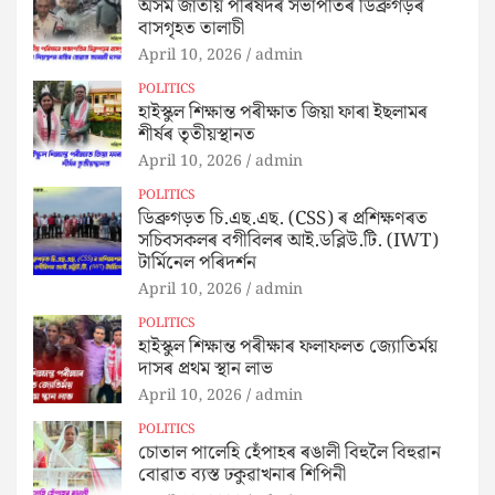
অসম জাতীয় পৰিষদৰ সভাপতিৰ ডিব্ৰুগড়ৰ
বাসগৃহত তালাচী
April 10, 2026
admin
POLITICS
হাইস্কুল শিক্ষান্ত পৰীক্ষাত জিয়া ফাৰা ইছলামৰ
শীৰ্ষৰ তৃতীয়স্থানত
April 10, 2026
admin
POLITICS
ডিব্ৰুগড়ত চি.এছ.এছ. (CSS) ৰ প্ৰশিক্ষণৰত
সচিবসকলৰ বগীবিলৰ আই.ডব্লিউ.টি. (IWT)
টাৰ্মিনেল পৰিদৰ্শন
April 10, 2026
admin
POLITICS
হাইস্কুল শিক্ষান্ত পৰীক্ষাৰ ফলাফলত জ্যোতিৰ্ময়
দাসৰ প্ৰথম স্থান লাভ
April 10, 2026
admin
POLITICS
চোতাল পালেহি হেঁপাহৰ ৰঙালী বিহুলৈ বিহুৱান
বোৱাত ব্যস্ত ঢকুৱাখনাৰ শিপিনী