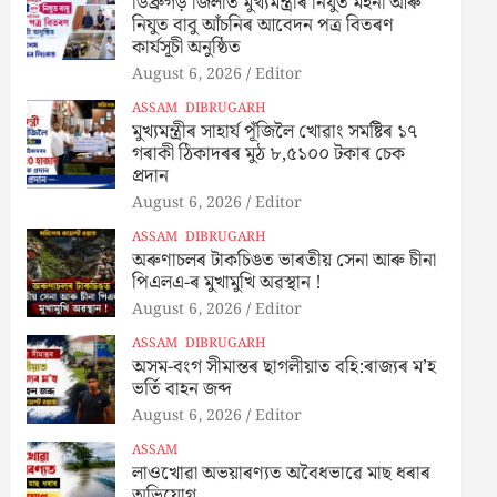
ডিব্ৰুগড় জিলাত মুখ্যমন্ত্ৰীৰ নিযুত মইনা আৰু
নিযুত বাবু আঁচনিৰ আবেদন পত্ৰ বিতৰণ
কাৰ্যসূচী অনুষ্ঠিত
August 6, 2026
Editor
ASSAM
DIBRUGARH
মুখ্যমন্ত্ৰীৰ সাহাৰ্য পূঁজিলৈ খোৱাং সমষ্টিৰ ১৭
গৰাকী ঠিকাদৰৰ মুঠ ৮,৫১০০ টকাৰ চেক
প্ৰদান
August 6, 2026
Editor
ASSAM
DIBRUGARH
অৰুণাচলৰ টাকচিঙত ভাৰতীয় সেনা আৰু চীনা
পিএলএ-ৰ মুখামুখি অৱস্থান !
August 6, 2026
Editor
ASSAM
DIBRUGARH
অসম-বংগ সীমান্তৰ ছাগলীয়াত বহি:ৰাজ্যৰ ম’হ
ভৰ্তি বাহন জব্দ
August 6, 2026
Editor
ASSAM
লাওখোৱা অভয়াৰণ্যত অবৈধভাৱে মাছ ধৰাৰ
অভিযোগ