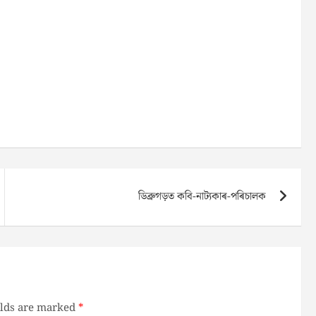
ডিব্ৰুগড়ত কবি-নাট্যকাৰ-পৰিচালক
elds are marked
*