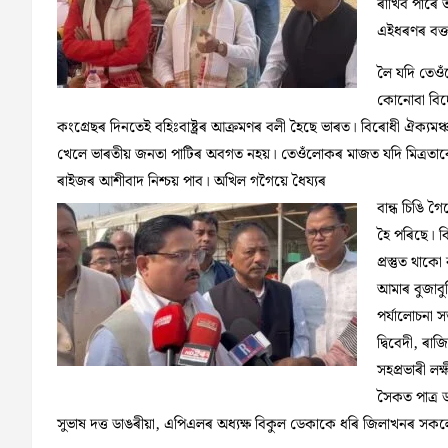
ৰাখিব পাৰে
এইধৰণৰ বক্
লৈ যদি তেওঁল
কোনোবা বিদেশ
কংগ্ৰেছৰ দিনতেই বহিঃবাষ্ট্রৰ আক্ৰমণৰ বলী হৈছে ভাৰত। বিৰোধী ঐক্যম
খেলে ভাৰতীয় জনতা পাটিৰ অবগত নহয়। তেওঁলোকৰ মাজত যদি মিত্রতাৰো 
ৰাইজৰ আশীবাদ নিশ্চয় পাব। অখিল গগৈয়ে ধৈয্যৰ
বান্ধ চিঙি 
হৈ পৰিছে। ব
প্রস্তুত থা
আমাৰ বুজাব
পর্যালোচনা 
দ্বিবেদী, ৰা
সহপ্রভাৰী লক
সৈকত পাত্র 
সুভাষ দত্ত ডাঙৰীয়া, এপিএলৰ অধ্যক্ষ বিকুল ডেকাকে ধৰি জিলাখনৰ সকলো