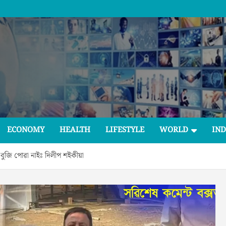
ECONOMY
HEALTH
LIFESTYLE
WORLD
IND
বুজি পোৱা নাইঃ দিলীপ শইকীয়া