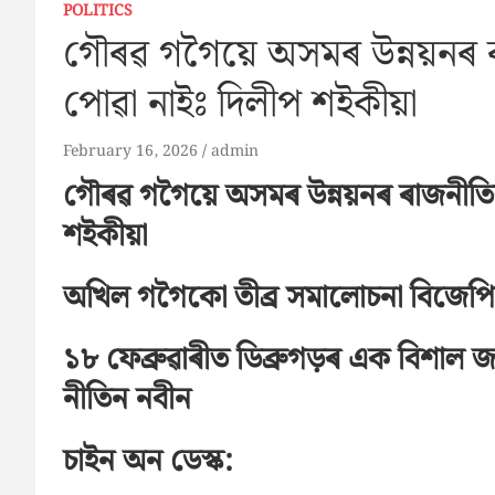
POLITICS
গৌৰৱ গগৈয়ে অসমৰ উন্নয়নৰ ৰা
পোৱা নাইঃ দিলীপ শইকীয়া
February 16, 2026
admin
গৌৰৱ গগৈয়ে অসমৰ উন্নয়নৰ ৰাজনীতিৰ 
শইকীয়া
অখিল গগৈকো তীব্র সমালোচনা বিজেপি
১৮ ফেব্ৰুৱাৰীত ডিব্ৰুগড়ৰ এক বিশাল জ
নীতিন নবীন
চাইন অন ডেস্ক: