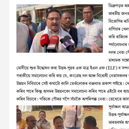
ডিব্ৰুগড়ত অ
ভাৰতীয় জনতা 
বিজেপিৰ ৰাজ
বাগিচাৰ খেল
কৰি ৰাজ্যিক
পর্যালোচনাৰ
দলৰ নেতা গ
মাধ্যমক সম্ব
মোদীয়ে শুভ উদ্ধোধন কৰা উত্তৰ-পূৱৰ এক মাত্র ইএল এফ (ELF) ব সন্দৰ্
গৰাকীয়ে সমালোচনা কৰি কয় যে, কংগ্ৰেছ দল আৰু বিৰোধী নেতাসকলৰ
উন্নয়ন নিবিচাৰে সেই কথাটো কালি তেওঁলোকৰ বক্তব্যত প্রকাশ পাই
কৰিব পাৰে কিন্তু অসমৰ উন্নয়নকো সমালোচনা কৰিব পাৰে এইটো বৰ আচৰ
কৰিব বিচাৰে। গতিকে গৌৰৱ গগৈ সঁচাকৈ অপৰিপক্ক নেতা। তেখেতে অসমৰ 
পূর্বাঞ্চল আ
উত্তৰ-পূর্ব
ভাৰতবর্ষৰ অখ