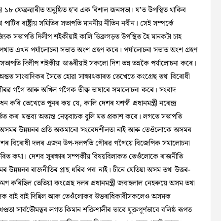
হা ১৮ ফেব্রুৱাৰীত অনুষ্ঠিত হ’ব এক বিশাল জনসভা। য’ত উপস্থিত থাকিব
পাটিৰ ৰাষ্ট্ৰীয় সমিতিৰ সভাপতি মাননীয় নীতিন নবীন। সেই সম্পর্কে
্যিক সভাপতি দিলীপ শইকীয়াই কালি ডিব্রুগড়ত উপস্থিত হৈ মানকটা চাহ
পথাত এখন পর্যালোচনা সভাত অংশ গ্রহণ কৰে। পর্যালোচনা সভাত অংশ গ্রহণ
 সভাপতি দিলীপ শইকীয়া ডাঙৰীয়াই সকলো দিশ তন্ন তন্নকৈ পর্যালোচনা কৰে।
 অন্তত সাংবাদিকৰ সৈতে হোৱা সাক্ষাৎকাৰত তেখেতে কংগ্ৰেছ তথা বিৰোধী
ৌৰৱ গগৈ আৰু অখিল গগৈক তীক্ষ্ণ ভাষাৰে সমালোচনা কৰে। সংবাদ
োধন কৰি তেখেতে পুনৰ কয় যে, কালি দেশৰ যশস্বী প্রধানমন্ত্রী নৰেন্দ্র
ভত কৰা মন্তব্য অত্যন্ত নেতৃবাচক বুলি মত প্রকাশ কৰে। লগতে সভাপতি
 অসমৰ উন্নয়নৰ প্ৰতি অকমানো সংবেদশীলতা নাই আৰু তেওঁলোকে অসমৰ
ছে। দেশৰ বিৰোধী দলৰ এজন উপ-দলপতি গৌৰৱ গগৈয়ে বিজেপিক সমালোচনা
িত কথা। দেশব সুৰক্ষাৰ সম্পৰ্কীয় বিষয়বিলাকত তেওঁলোকে ৰাজনীতি
উন্নয়নৰ ৰাজনীতিৰ প্লাছ ধৰিব পৰা নাই। চীনে যেতিয়া অসম তথা উত্তৰ-
ক্রমণ কৰিছিল তেতিয়া কংগ্ৰেছ
দলৰ প্রধানমন্ত্রী জবাহলাল নেহৰুয়ে অসম তথা
াঞ্চলক বাই বাই দিছিল আৰু তেওঁলোকৰ উত্তৰাধিকাৰীসকলেও অসমক
ণ্ডতা সার্বভৌমত্বৰ লগত কিমান শক্তিশালীৰ ভাবে যুক্তপূর্ণভাবে বলিষ্ঠ ৰূপত