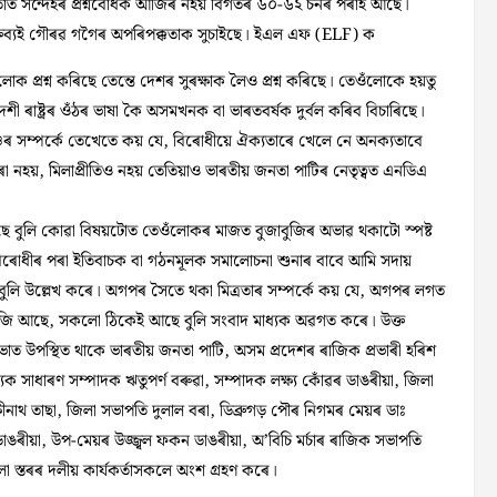
 তাত সন্দেহৰ প্রশ্নবোধক আজিৰ নহয় বিগতৰ ৬০-৬২ চনৰ পৰাই আছে।
তব্যই গৌৰৱ গগৈৰ অপৰিপক্কতাক সুচাইছে। ইএল এফ (ELF) ক
োক প্রশ্ন কৰিছে তেন্তে দেশৰ সুৰক্ষাক লৈও প্রশ্ন কৰিছে। তেওঁলোকে হয়তু
ী ৰাষ্ট্ৰৰ ওঁঠৰ ভাষা কৈ অসমখনক বা ভাৰতবৰ্ষক দুর্বল কৰিব বিচাৰিছে।
ঞ্চৰ সম্পর্কে তেখেতে কয় যে, বিৰোধীয়ে ঐক্যতাৰে খেলে নে অনক্যতাবে
নহয়, মিলাপ্রীতিও নহয় তেতিয়াও ভাৰতীয় জনতা পাটিৰ নেতৃত্বত এনডিএ
গৈছে বুলি কোৱা বিষয়টোত তেওঁলোকৰ মাজত বুজাবুজিৰ অভাৱ থকাটো স্পষ্ট
িৰোধীৰ পৰা ইতিবাচক বা গঠনমূলক সমালোচনা শুনাৰ বাবে আমি সদায়
কো বুলি উল্লেখ কৰে। অগপৰ সৈতে থকা মিত্ৰতাৰ সম্পর্কে কয় যে, অগপৰ লগত
ুজি আছে, সকলো ঠিকেই আছে বুলি সংবাদ মাধ্যক অৱগত কৰে। উক্ত
সভাত উপস্থিত থাকে ভাৰতীয় জনতা পাটি, অসম প্রদেশৰ ৰাজিক প্ৰভাৰী হৰিশ
জ্যিক সাধাৰণ সম্পাদক ঋতুপর্ণ বৰুৱা, সম্পাদক লক্ষ্য কোঁৱৰ ডাঙৰীয়া, জিলা
্ষীনাথ তাছা, জিলা সভাপতি দুলাল বৰা, ডিব্ৰুগড় পৌৰ নিগমৰ মেয়ৰ ডাঃ
ডাঙৰীয়া, উপ-মেয়ৰ উজ্জ্বল ফকন ডাঙৰীয়া, অ’বিচি মৰ্চাৰ ৰাজিক সভাপতি
 স্তৰৰ দলীয় কার্যকর্তাসকলে অংশ গ্রহণ কৰে।