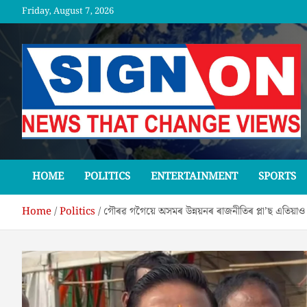
Skip
Friday, August 7, 2026
to
content
SGNON
HOME
POLITICS
ENTERTAINMENT
SPORTS
Home
Politics
গৌৰৱ গগৈয়ে অসমৰ উন্নয়নৰ ৰাজনীতিৰ প্লা’ছ এতিয়াও 