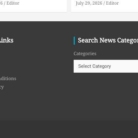
26
Editor
July 29, 2026
Editor
Links
Search News Catego
Categories
ditions
cy