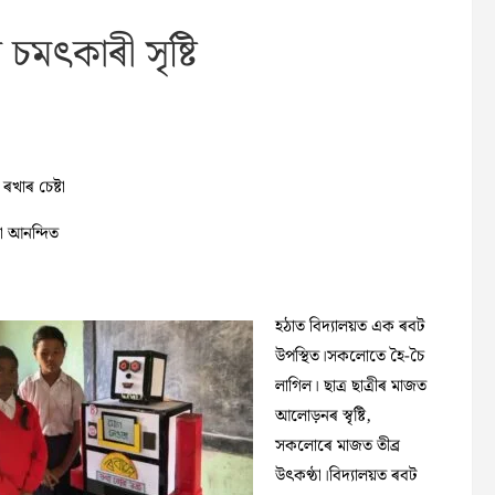
মৎকাৰী সৃষ্টি
ৰখাৰ চেষ্টা
ো আনন্দিত
হঠাত বিদ্যালয়ত এক ৰবট
উপস্থিত।সকলোতে হৈ-চৈ
লাগিল। ছাত্ৰ ছাত্ৰীৰ মাজত
আলোড়নৰ স্বৃষ্টি,
সকলোৰে মাজত তীব্ৰ
উৎকণ্ঠা।বিদ্যালয়ত ৰবট