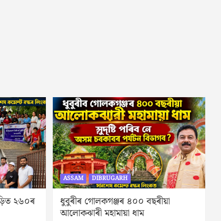
ASSAM
DIBRUGARH
ীড়িত ২৬০ৰ
ধুবুৰীৰ গোলকগঞ্জৰ ৪০০ বছৰীয়া
আলোকঝাৰী মহামায়া ধাম