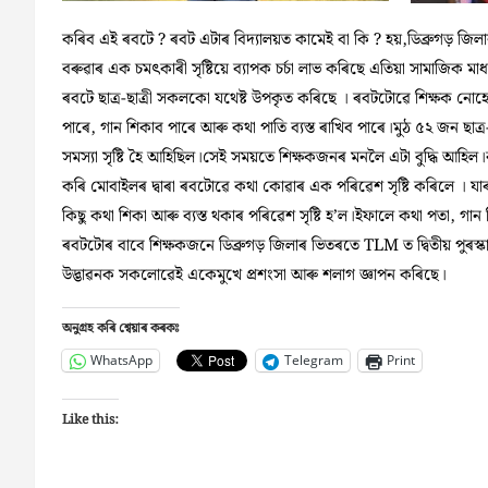
কৰিব এই ৰবটে ? ৰবট এটাৰ বিদ্যালয়ত কামেই বা কি ? হয়,ডিব্ৰুগড় জিলাৰ অ
বৰুৱাৰ এক চমৎকাৰী সৃষ্টিয়ে ব্যাপক চৰ্চা লাভ কৰিছে এতিয়া সামাজিক মাধ্
ৰবটে ছাত্ৰ-ছাত্ৰী সকলকো যথেষ্ট উপকৃত কৰিছে । ৰবটটোৱে শিক্ষক নোহোৱা ‘
পাৰে, গান শিকাব পাৰে আৰু কথা পাতি ব্যস্ত ৰাখিব পাৰে।মুঠ ৫২ জন ছাত্ৰ
সমস্যা সৃষ্টি হৈ আহিছিল।সেই সময়তে শিক্ষকজনৰ মনলৈ এটা বুদ্ধি আহিল
কৰি মোবাইলৰ দ্বাৰা ৰবটোৱে কথা কোৱাৰ এক পৰিৱেশ সৃষ্টি কৰিলে । যাৰ 
কিছু কথা শিকা আৰু ব্যস্ত থকাৰ পৰিৱেশ সৃষ্টি হ’ল।ইফালে কথা পতা, গান
ৰবটটোৰ বাবে শিক্ষকজনে ডিব্ৰুগড় জিলাৰ ভিতৰতে TLM ত দ্বিতীয় পুৰস্কা
উদ্ভাৱনক সকলোৱেই একেমুখে প্ৰশংসা আৰু শলাগ জ্ঞাপন কৰিছে।
অনুগ্ৰহ কৰি শ্বেয়াৰ কৰকঃ
WhatsApp
Telegram
Print
Like this: