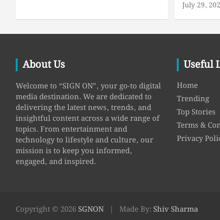
July 29, 20
About Us
Useful 
Home
Welcome to “SIGN ON”, your go-to digital
media destination. We are dedicated to
Trending
delivering the latest news, trends, and
Top Stories
insightful content across a wide range of
Terms & Con
topics. From entertainment and
Privacy Poli
technology to lifestyle and culture, our
mission is to keep you informed,
engaged, and inspired.
Copyright © 2026
SGNON
Made By:
Shiv Sharma