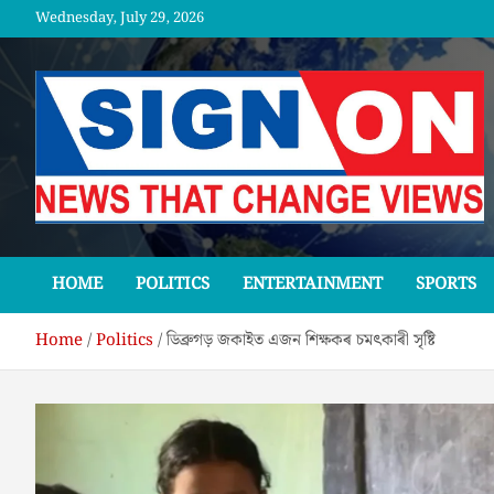
Skip
Wednesday, July 29, 2026
to
content
SGNON
HOME
POLITICS
ENTERTAINMENT
SPORTS
Home
Politics
ডিব্ৰুগড় জকাইত এজন শিক্ষকৰ চমৎকাৰী সৃষ্টি