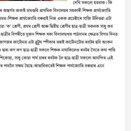
দেখি সকলো হতবাক। কি
ন্তৰ্গত জকাই চামগুৰি প্ৰাথমিক বিদ্যালয়ৰ সহকাৰী শিক্ষক প্ৰাৰ্থজ্যোতি
যমত।শিক্ষক প্ৰাৰ্থজ্যোতি বৰুৱাই নিজ একক প্ৰচেষ্টাৰে সাজি উলিওৱা এটা
ক’ শ্ৰেণী, প্ৰথম শ্ৰেণী আৰু দ্বিতীয় শ্ৰেণীৰ ছাত্ৰ-ছাত্ৰী সকলক সাধু কব
-ছাত্ৰীৰ বিপৰীতে দুজন শিক্ষক থকা বিদ্যালয়খত পাঠদানৰ ক্ষেত্ৰত বিগত দিনত
।কাগজৰ কাৰ্টোনত এটা ব্লুটুথ স্পীকাৰ ভৰাই কাৰ্টোনটোত ৰবটৰ ছবি অংকন
দ্বাৰা কণ কণ ছাত্ৰ-ছাত্ৰী সকলে শিক্ষক নাথাকিলেও ৰবটৰ সৈতে কথা পাতি
 শিকোৱা, সাধু কোৱা পাৰ্থ চাৰৰ ৰবটক লৈ ছাত্ৰ-ছাত্ৰী সকলো আনন্দিত।এই
ৰ পাবলৈ সক্ষম হৈছে।স্বাভাবিকতেই শিক্ষক পাৰ্থজ্যোতি বৰুৱাৰ এনে