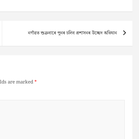
নগাঁৱত শুক্ৰবাৰে পুনৰ চলিব প্ৰশাসনৰ উচ্ছেদ অভিযান
elds are marked
*