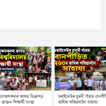
ASSAM
 লোকসকলৰ কাষত ডিব্ৰুগড়
চৰাইদেউৰ চুমনী গাঁৱত বানপ
 প্ৰাক্তন শিক্ষাৰ্থী সংস্থা
অধিক পৰিয়াললৈ সাহায্য