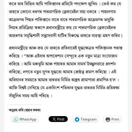
কৰে তাৰ ভিত্তিত আমি পাকিস্তানৰ প্ৰতিটো পদক্ষেপ জুখিম । তেওঁ কয় যে
ভাৰতে কোনো ধৰণৰ পাৰমাণৱিক ব্লেকমেইল সহ্য নকৰে । পাহালগাম
আক্ৰমণৰ পিছত পাকিস্তানে বাৰে বাৰে পাৰমাণৱিক আক্ৰমণৰ ভাবুকি
দিয়াৰ প্ৰতিক্ৰিয়া স্বৰূপে প্ৰধানমন্ত্ৰীয়ে কয় যে পাৰমাণৱিক ব্লেকমেইলৰ
আৱৰণত সমৃদ্ধিশালী সন্ত্ৰাসবাদী ঘাটিৰ বিৰুদ্ধে ভাৰতে ব্যৱস্থা গ্ৰহণ কৰিব ৷
প্ৰধানমন্ত্ৰীয়ে আৰু কয় যে ভাৰতে প্ৰতিবাৰেই যুদ্ধক্ষেত্ৰত পাকিস্তানক পৰাস্ত
কৰিছে । “আৰু এইবাৰ অপাৰেশ্যন সেন্দূৰে এক নতুন মাত্ৰা সংযোজন
কৰিছে । আমি মৰুভূমি আৰু পাহাৰত আমাৰ সামৰ্থ উজ্জ্বলভাৱে প্ৰদৰ্শন
কৰিছো, লগতে নতুন যুগৰ যুদ্ধতো আমাৰ শ্ৰেষ্ঠত্ব প্ৰমাণ কৰিছো । এই
অভিযানৰ সময়তে আমাৰ ভাৰতত নিৰ্মিত অস্ত্ৰৰ প্ৰামাণ্যতা প্ৰমাণিত হ’ল ।
আজি বিশ্বই দেখিছে যে একবিংশ শতিকাৰ যুদ্ধত ভাৰতত নিৰ্মিত প্ৰতিৰক্ষা
সঁজুলিৰ সময় আহি পৰিছে ।
অনুগ্ৰহ কৰি শ্বেয়াৰ কৰকঃ
WhatsApp
Telegram
Print