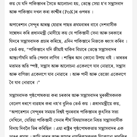
কয় যে যদি পাকিস্তানৰ সৈতে আলোচনা হয়, তেন্তে সেয়া হ’ব সন্ত্ৰাসবাদ
আৰু পাকিস্তান দখল কৰা কাশ্মীৰ (PoK)ৰ ওপৰত ।
অপাৰেশ্যন সেন্দূৰ আৰম্ভ হোৱাৰ পাছত প্রথমবাৰৰ বাবে দেশবাসীক
সম্বোধন কৰি প্ৰধানমন্ত্ৰী মোদীয়ে কয় যে পাকিস্তানী সেনা আৰু চৰকাৰে
যিদৰে সন্ত্ৰাসবাদক প্ৰচাৰ কৰিছে, এদিন পাকিস্তানে নিজকে ধ্বংস কৰিব ।
তেওঁ কয়, “পাকিস্তানে যদি জীয়াই থাকিব বিচাৰে তেন্তে সন্ত্ৰাসবাদৰ
আন্তঃগাঁথনি ভাঙি পেলাব লাগিব । শান্তিৰ আন কোনো উপায় নাই । ভাৰতৰ
মতামত অতি স্পষ্ট, সন্ত্ৰাস আৰু আলোচনা একেলগে যাব নোৱাৰে, সন্ত্ৰাস
আৰু বাণিজ্য একেলগে যাব নোৱাৰে । আৰু পানী আৰু তেজো একেলগে
বৈ যাব নোৱাৰে ।”
সন্ত্ৰাসবাদক পৃষ্ঠপোষকতা কৰা চৰকাৰ আৰু সন্ত্ৰাসবাদৰ মুৰব্বীসকলক
বেলেগ ধৰণে ব্যৱহাৰ কৰা নহ’ব বুলিও তেওঁ কয় । প্ৰধানমন্ত্ৰীয়ে কয়,
“অপাৰেশ্যন সেন্দূৰৰ সময়ত বিশ্বই পুনৰবাৰ পাকিস্তানৰ কুৎসিত সত্য
দেখিলে, যেতিয়া পাকিস্তানী সেনাৰ শীৰ্ষ বিষয়াসকলে নিহত সন্ত্ৰাসবাদীক
বিদায় দিবলৈ ভিৰ কৰিছিল । এয়া ৰাষ্ট্ৰৰ পৃষ্ঠপোষকতাত সন্ত্ৰাসবাদৰ এক