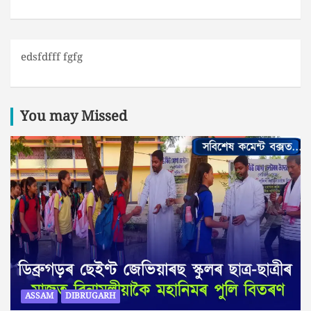
edsfdfff fgfg
You may Missed
ASSAM
DIBRUGARH