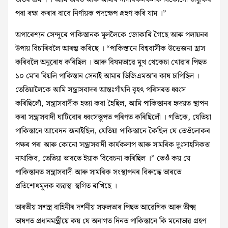
ডাঙৰ প্ৰমাণ । আমি ভাৰত আৰু আমাৰ নাগৰিকসকলক যিকোনো ভাবুকিৰ
পৰা ৰক্ষা কৰাৰ বাবে নিৰ্ণায়ক পদক্ষেপ গ্ৰহণ কৰি যাম ।”
অপাৰেশ্যন সেন্দূৰে পাকিস্তানক মূললৈকে জোকাৰি গৈছে আৰু পলায়নৰ
উপায় বিচাৰিবলৈ আৰম্ভ কৰিছে । “পাকিস্তানে বিশ্ববাসীক উত্তেজনা হ্ৰাস
কৰিবলৈ অনুৰোধ কৰিছিল । আৰু বিষমভাৱে মুখ থেকেচা খোৱাৰ পিছত
১০ মে’ৰ বিয়লি পাকিস্তান সেনাই আমাৰ ডিজিএমঅ’ৰ কাষ চাপিছিল ।
তেতিয়ালৈকে আমি সন্ত্ৰাসবাদৰ আন্তঃগাঁথনি বৃহৎ পৰিসৰত ধ্বংস
কৰিছিলোঁ, সন্ত্ৰাসবাদীক হত্যা কৰা হৈছিল, আমি পাকিস্তানৰ হৃদয়ত স্থাপন
কৰা সন্ত্ৰাসবাদী ঘাটিবোৰ ধ্বংসস্তূপত পৰিণত কৰিছিলোঁ । গতিকে, যেতিয়া
পাকিস্তানে আবেদন জনাইছিল, যেতিয়া পাকিস্তানে কৈছিল যে তেওঁলোকৰ
পক্ষৰ পৰা আৰু কোনো সন্ত্ৰাসবাদী কাৰ্যকলাপ আৰু সামৰিক দুঃসাহসিকতা
নাথাকিব, তেতিয়া ভাৰতে ইয়াক বিবেচনা কৰিছিল ।” তেওঁ কয় যে
পাকিস্তানত সন্ত্ৰাসবাদী আৰু সামৰিক সংস্থাপনৰ বিৰুদ্ধে ভাৰতে
প্ৰতিশোধমূলক ব্যৱস্থা স্থগিত ৰাখিছে ।
ভাৰতীয় সশস্ত্ৰ বাহিনীৰ দৰ্শনীয় সফলতাৰ পিছত আৱেগিক আৰু তীক্ষ্ম
ভাষণত প্ৰধানমন্ত্ৰীয়ে কয় যে অনাগত দিনত পাকিস্তানে কি মনোভাৱ গ্ৰহণ