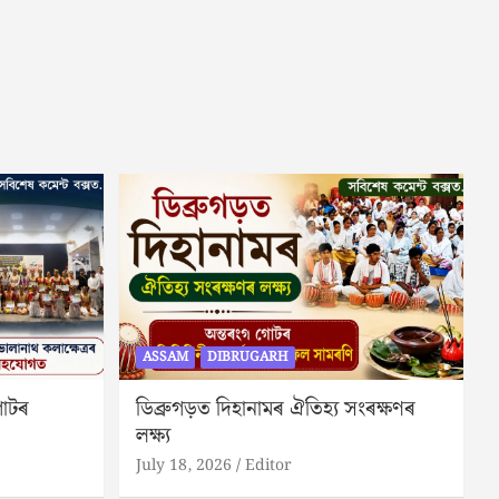
ASSAM
DIBRUGARH
গোটৰ
ডিব্ৰুগড়ত দিহানামৰ ঐতিহ্য সংৰক্ষণৰ
লক্ষ্য
July 18, 2026
Editor