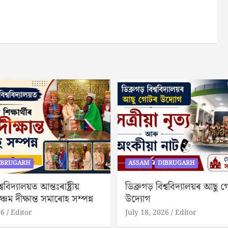
IBRUGARH
ASSAM
DIBRUGARH
্ববিদ্যালয়ত আন্তঃৰাষ্ট্ৰীয়
ডিব্ৰুগড় বিশ্ববিদ্যালয়ৰ আছু 
পঞ্চম দীক্ষান্ত সমাৰোহ সম্পন্ন
উদ্যোগ
26
Editor
July 18, 2026
Editor