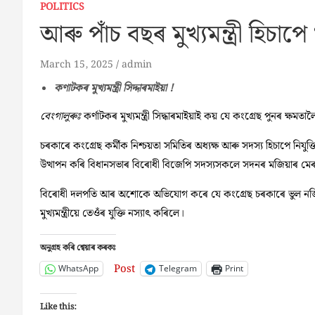
POLITICS
আৰু পাঁচ বছৰ মুখ্যমন্ত্ৰী হিচাপে
March 15, 2025
admin
কণাটকৰ মুখ্যমন্ত্ৰী সিদ্দাৰমাইয়া !
বেংগালুৰুঃ
কৰ্ণাটকৰ মুখ্যমন্ত্ৰী সিদ্ধাৰমাইয়াই কয় যে কংগ্ৰেছ পুনৰ ক্ষমত
চৰকাৰে কংগ্ৰেছ কৰ্মীক নিশ্চয়তা সমিতিৰ অধ্যক্ষ আৰু সদস্য হিচাপে নিযু
উত্থাপন কৰি বিধানসভাৰ বিৰোধী বিজেপি সদস্যসকলে সদনৰ মজিয়াৰ মেৰ
বিৰোধী দলপতি আৰ অশোকে অভিযোগ কৰে যে কংগ্ৰেছ চৰকাৰে ভুল নজিৰ গঢ
মুখ্যমন্ত্ৰীয়ে তেওঁৰ যুক্তি নস্যাৎ কৰিলে।
অনুগ্ৰহ কৰি শ্বেয়াৰ কৰকঃ
Post
WhatsApp
Telegram
Print
Like this: