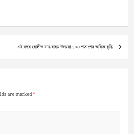
এই বছৰ হোলীত যান-বাহন উলংঘা ১০০ শতাংশৰ অধিক বৃদ্ধি
elds are marked
*