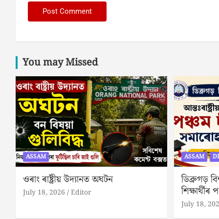
You may Missed
ASSAM
ASSAM
D
ওৰাং ৰাষ্ট্ৰীয় উদ্যানত অঘটন
ডিব্ৰুগড় বিশ
শিক্ষাৰ্থীৰ 
July 18, 2026
Editor
July 18, 20